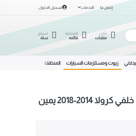
إتصل بنا
الخدمات
تسجيل الدخول
قارن
المفضلة
تسوق
منتجات
قائمه
سله
دلاني
زيوت ومستلزمات السيارات
المنظفات
الحديد والألمنيوم
زوايا صدام خلفي كرولا 2014-2018 يمين