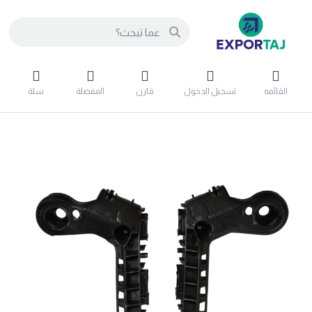
القائمه
تسجيل الدخول
قارن
المفضلة
سلة