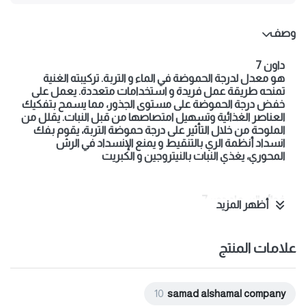
وصف
داون 7
هو معدل لدرجة الحموضة في الماء و التربة. تركيبته الغنية
تمنحه طريقة عمل فريدة و استخدامات متعددة. يعمل على
خفض درجة الحموضة على مستوى الجذور، مما يسمح بتفكيك
العناصر الغذائية وتسهيل امتصاصها من قبل النبات. يقلل من
الملوحة من خلال التأثير على درجة حموضة التربة، يقوم بفك
انسداد أنظمة الري بالتنقيط و يمنع الإنسداد في الرش
المحوري، يغذي النبات بالنيتروجين و الكبريت
فوائد السماد دون7:
أظهر المزيد
* يؤثر بسرعة على نوعية التربة ويجعل كل العناصر الغذائية
قابلة للإمتصاص
•يزيد من سرعة نمو النبات كما يعتبر محفز للنبات
علامات المنتج
* يزيد من سرعة تحلل المواد العضوية كما يحسن عملية
التركيب الضوئي
* يفتح التربة و يحسن تركيبتها و يسهل دخول الماء
* يعدل حموضة التربة ويتحكم في ملوحة التربة
10
samad alshamal company
* يقوي النبات ويعزز القدرة على إمتصاص العناصر الغذائية