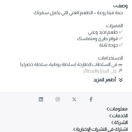
وصف
جبنة فيتا روعة – الطعم الغني اللي يكمل سفرتك
المميزات:
✅ طعم لذيذ وغني
✅ قوام طري ومتماسك
✅ جودة ثابتة
الاستخدامات:
🥗 في السلطات الطازجة (سلطة يونانية، سلطة خضراء)
🍕 على البيتزا والفطائر
🥪 في السندويتشات
أظهر المزيد
🏡 مثالية للاستخدام اليومي
الأحجام المتوفرة:
📦 عبوة 500 جرام – حجم عملي يناسب الاستهلاك المنزلي
معلومات
📦 عبوة 5 كيلو – حجم اقتصادي للمطاعم ومحلات الجملة
الخدمات
الشركة
اشترك في النشرات الإخبارية