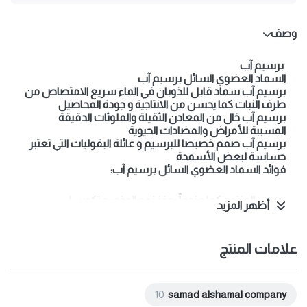
وصف
برسيم آب
السماد العضوي السائل برسيم آب
برسيم آب سماد قابل للذوبان في الماء سريع الامتصاص من
طرف النبات كما يحسن من الانتاجية و جودة المحاصيل
برسيم آب خال من المعادن الثقيلة والملوثات الدقيقة
المسببة للأمراض والمضادات الحيوية
برسيم آب صمم خصيصا للبرسيم و عائلة البقوليات التي تعتبر
حساسة لبعض الأسمدة
فوائد السماد العضوي السائل برسيم آب:
يحسن المنتوج كما و نوعاً يحفز نمو الجذور و تكوين ا
أظهر المزيد
يحسن عملية التركيب الضوئي
يحتوي على البوتاسيوم و الفوسفور و عناصر معدنية أخري التي
يحتاجها النبات
علامات المنتج
10
samad alshamal company