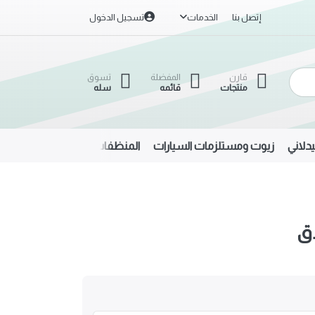
إتصل بنا
الخدمات
تسجيل الدخول
قارن
المفضلة
تسوق
منتجات
قائمه
سله
دلاني
زيوت ومستلزمات السيارات
المنظفات
الحديد والألمنيوم
دق