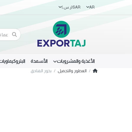
AR
SAR
(ر.س.‏)
الأغذية والمشروبات
الأسمدة
البتروكيماويات
العطور والتجميل
بخور الفنادق