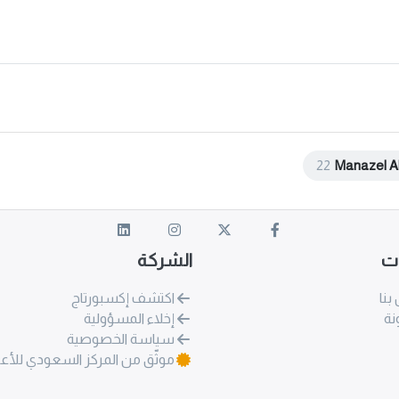
22
Manazel A
ات
الشركة
بنا
اكتشف إكسبورتاج
نة
إخلاء المسؤولية
سياسة الخصوصية
موثّق من المركز السعودي للأع