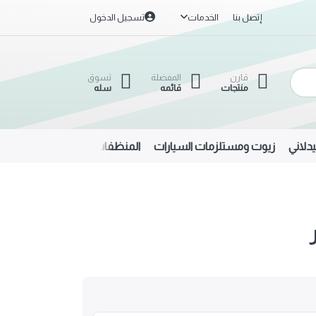
إتصل بنا
الخدمات
تسجيل الدخول
قارن
المفضلة
تسوق
منتجات
قائمه
سله
دلاني
زيوت ومستلزمات السيارات
المنظفات
الحديد والألمنيوم