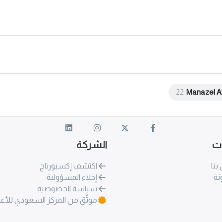
22
Manazel A
ات
الشركة
بنا
اكتشف إكسبورتاج
نة
إخلاء المسؤولية
سياسة الخصوصية
موثّق من المركز السعودي للأع