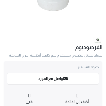
الفرصوديوم
سماد ســائل عضــوﻱ يســتخدﻡ مــع كافــة ﺃنظــمة ﺍلــرﻱ ﺍلحديثــة
دعوة للتسعير
تواصل مع المورد
أضف إلى القائمة
قارن