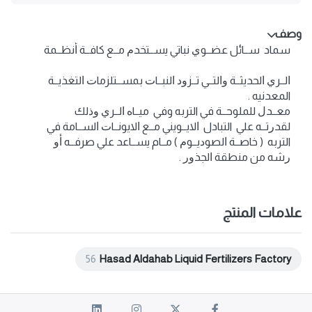
وصف
سماد ســائل عضــوﻱ نباتي يســتخدﻡ مــع كافــة ﺃنظــمة
ﺍلــرﻱ ﺍلحديثــة ﻭﺍلتــي تــزﻭﺩ ﺍلنبــاﺕ بمســتلزماﺕ ﺍلتغذيــة
المعدنيه .
معــدﻝ للملوحــة في التربه وفي ميــاﻩ ﺍلــرﻱ ﻭﺫلك
لقدﺭتــه علي التبادل ﺍلايــويني مــع ﺍلايونــاﺕ ﺍلســامة في
التربه ( خاصــة ﺍلصوﺩيــوﻡ ) مــام يســاعد علي صرفــه ﺃﻭ
ﺭشه من منطقة ﺍلجذﻭﺭ .
علامات المنتج
56
Hasad Aldahab Liquid Fertilizers Factory