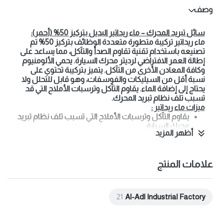
وصف
سائل تبريد المحرك – ماء ريداتير البديل بتركيز 5
0% (أحمر):
ماء ريداتير تركيبة متطورة متعددة الوظائف بتركيز 50% تم
تصنيعه باستخدام تقنية تقاوم الصدأ والتآكل، مما يساعد على
إطالة العمر الافتراضي لرديتر محرك السيارة. يحمي الألومنيوم
وكافة المعادن الأخرى من التآكل. يتميز بتركيبة تحتوي على
نسبة أقل من السيليكات والفوسفات، وهو قابل للتحلل ولا
يحتاج إلى إضافة الماء. يقاوم التآكل وترسبات الأملاح التي قد
تسبب تلف نظام تبريد المحرك.
ميزات ماء ريداتير :
يقاوم التآكل وترسبات الأملاح التي تسبب تلف نظام تبريد
محرك السيارة.
أظهر المزيد
يوفر الحماية من التجمد ويقاوم الحرارة
يتناسب مع كافة أنواع السيارات والمعدات الثقيلة، سواء
علامات المنتج
التي تعمل بالديزل أو البنزين، والمحركات المزودة بالشاحن
التوربيني.
يحمي المحرك، طرمبة الماء، الخراطيش، الثرموستات،
21
Al-Adl Industrial Factory
الرديتر وغطاء الرديتر.