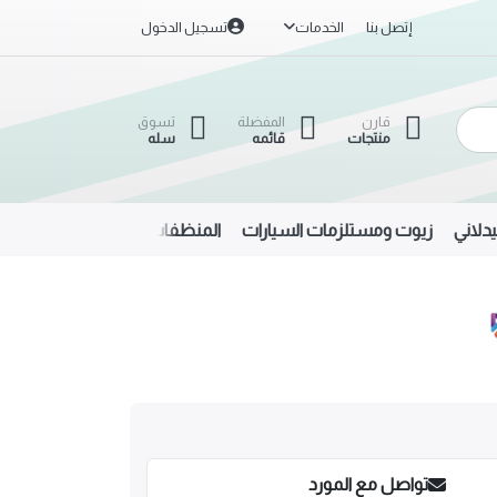
إتصل بنا
الخدمات
تسجيل الدخول
قارن
المفضلة
تسوق
منتجات
قائمه
سله
دلاني
زيوت ومستلزمات السيارات
المنظفات
الحديد والألمنيوم
تواصل مع المورد