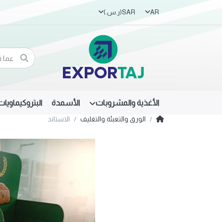
AR
SAR
(ر.س.‏)
الأغذية والمشروبات
الأسمدة
البتروكيماويات
الورق والتعبئة والتغليف
الاستاند