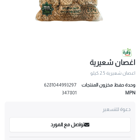
اغصان شعيرية
اغصان شعيرية 2.5 كيلو
وحدة حفظ مخزون المنتجات
6281044993297
347801
MPN
دعوة للتسعير
تواصل مع المورد