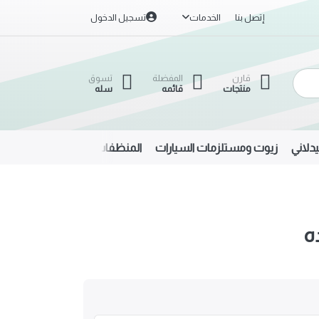
إتصل بنا
الخدمات
تسجيل الدخول
قارن
المفضلة
تسوق
منتجات
قائمه
سله
دلاني
زيوت ومستلزمات السيارات
المنظفات
الحديد والألمنيوم
ه