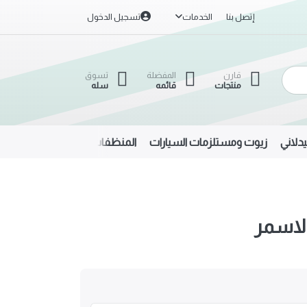
إتصل بنا
الخدمات
تسجيل الدخول
قارن
المفضلة
تسوق
منتجات
قائمه
سله
دلاني
زيوت ومستلزمات السيارات
المنظفات
الحديد والألمنيوم
الاسمر