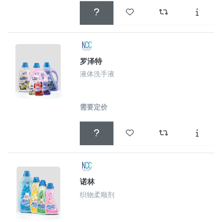
罗泽特
液体洗手液
需要定价
诺林
织物柔顺剂