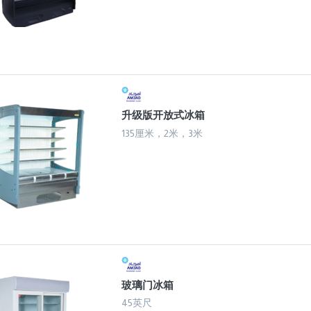
升级版开放式冰箱
135厘米，2米，3米
玻璃门冰箱
45英尺