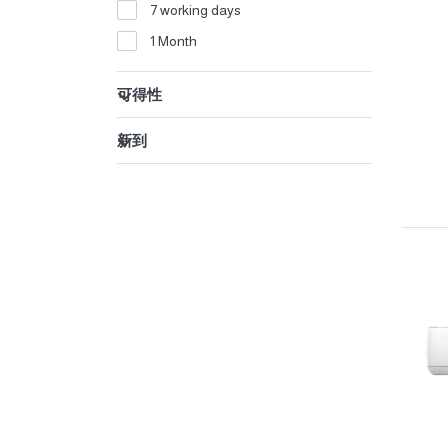
阿拉敏日期工厂
7 working days
阿拉瓦尔医疗用品厂
1 Month
阿斯本拉 - 食品与优质糕点工业公
司
可得性
阿法克阿萨萨特工业厂
新到
阿莱德软管厂