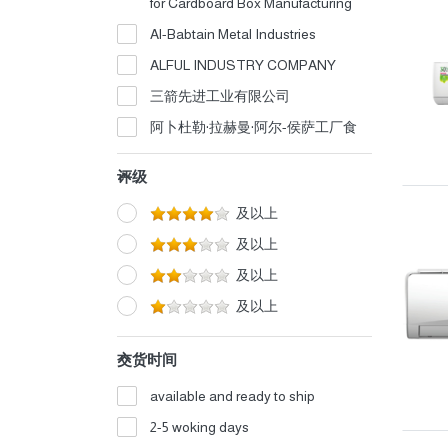
for Cardboard Box Manufacturing
Al-Babtain Metal Industries
ALFUL INDUSTRY COMPANY
三箭先进工业有限公司
阿卜杜勒·拉赫曼·阿尔-侯萨工厂食
品
评级
阿尔哈达夫系统有限公司
阿尔安萨尔日期和甜点工厂
及以上
阿尔巴瓦西克食品工业公司
及以上
阿尔希法医疗产品公司
及以上
阿尔瓦迪阿尔穆巴拉克工厂
及以上
阿尔莫罗吉清洁剂和消毒剂工厂
交货时间
阿尔贾瓦达瓷器与陶瓷有限公司
阿尔阿姆贾德联合贸易公司
available and ready to ship
阿尔阿德尔工业厂
2-5 woking days