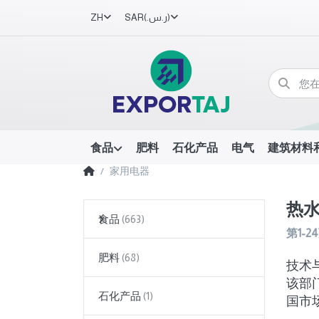
ZH
SAR
(ر.س.‏)
食品
肥料
石化产品
电气
建筑材料
家用电器
热水
食品
第
1-24
肥料
技术与
该部
石化产品
国市