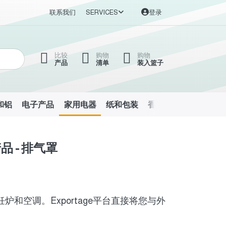
联系我们
SERVICES
登录
比较
购物
购物
产品
清单
装入篮子
和铝
电子产品
家用电器
纸和包装
香水和化妆品
家具
品 - 排气罩
空调。Exportage平台直接将您与外