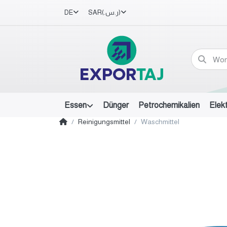
DE
SAR
(ر.س.‏)
Essen
Dünger
Petrochemikalien
Elek
Reinigungsmittel
Waschmittel