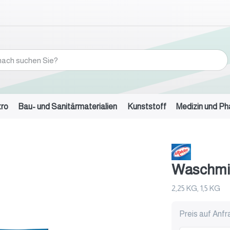
tro
Bau- und Sanitärmaterialien
Kunststoff
Medizin und P
Waschmit
2,25 KG, 1,5 KG
Preis auf Anf