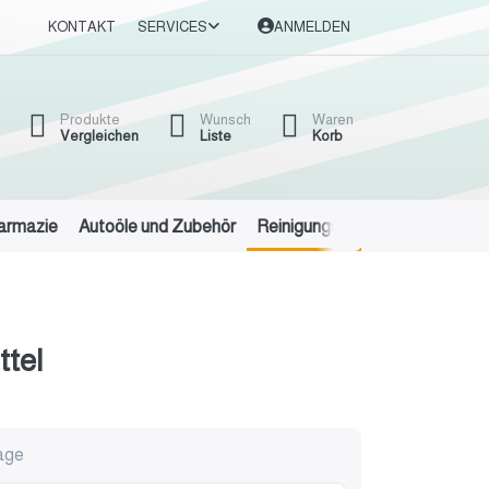
KONTAKT
SERVICES
ANMELDEN
Produkte
Wunsch
Waren
Vergleichen
Liste
Korb
harmazie
Autoöle und Zubehör
Reinigungsmittel
Eisen und 
tel
rage