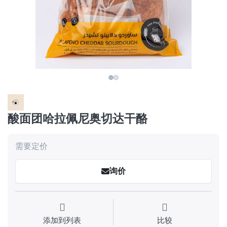
酸面团哈拉佩尼奥切达干酪
需要定价
询价
添加到列表
比较