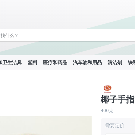
和卫生洁具
塑料
医疗和药品
汽车油和用品
清洁剂
铁
椰子手指
400克
需要定价