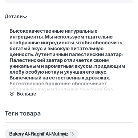
Детали
Высококачественные натуральные
ингредиенты: Мы используем тщательно
отобранные ингредиенты, чтобы обеспечить
богатый вкус и высокую питательную
ценность. Аутентичный палестинский заатар:
Палестинский заатар отличается своим
уникальным и ароматным вкусом, придающим
хлебу особую нотку и улучшая его вкус.
Выпеченный на естественных дрожжах:
Естественное брожение обеспечивает
отличный вкус и идеальную текстуру. Без
Больше
консервантов и усилителей: Мы предлагаем
вам здоровый и натуральный хлеб, свободный
от ненужных добавок.
Теги товара
Bakery Al-Raghif Al-Mutmyiz
16