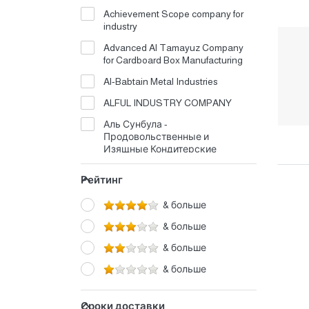
Achievement Scope company for
industry
Advanced Al Tamayuz Company
for Cardboard Box Manufacturing
Al-Babtain Metal Industries
ALFUL INDUSTRY COMPANY
Аль Сунбула -
Продовольственные и
Изящные Кондитерские
Продукты
Рейтинг
ЗАВОД ШЛАНГОВ АЛАЙЕД
Компания Al Bawasiq Пищевая
& больше
Промышленность
& больше
Компания медицинских
& больше
продуктов Alshifa
& больше
Компания «Al-Jawdah» по
производству фарфора и
керамики
Сроки доставки