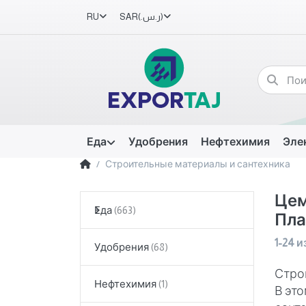
RU
SAR
(ر.س.‏)
Еда
Удобрения
Нефтехимия
Эле
Строительные материалы и сантехника
Цем
Еда
Пла
1-24
и
Удобрения
Стро
Нефтехимия
В это