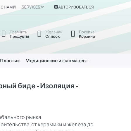
 С НАМИ
SERVICES
АВТОРИЗОВАТЬСЯ
Сравнить
Желаний
Покупка
Продукты
Список
Корзина
Пластик
Медицинские и фармацевтические
Автомо
рный биде - Изоляция -
лобального рынка
роительства, от керамики и железа до