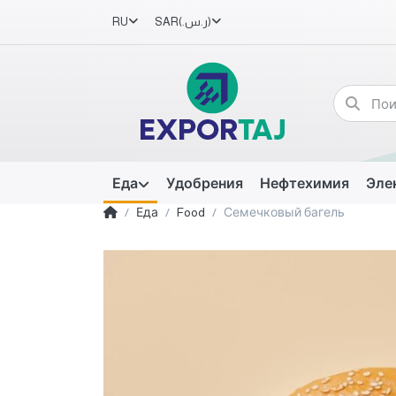
RU
SAR
(ر.س.‏)
Еда
Удобрения
Нефтехимия
Эле
Еда
Food
Семечковый багель