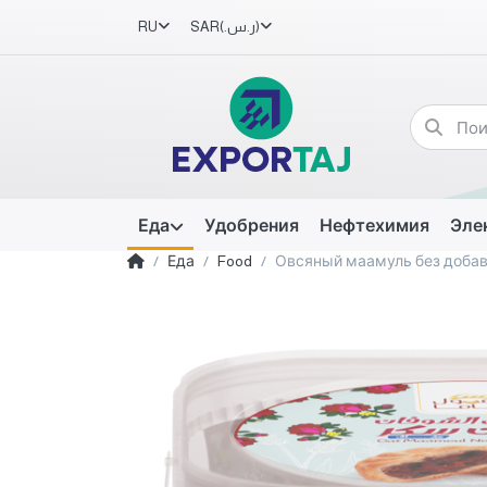
RU
SAR
(ر.س.‏)
Еда
Удобрения
Нефтехимия
Эле
Еда
Food
Овсяный маамуль без доба