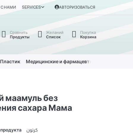
 С НАМИ
SERVICES
АВТОРИЗОВАТЬСЯ
Сравнить
Желаний
Покупка
Продукты
Список
Корзина
Пластик
Медицинские и фармацевтические
Автомо
 маамуль без
ния сахара Мама
 продукта
كرتون