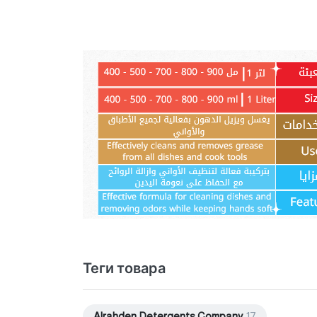
Теги товара
Alrahden Detergents Company
17