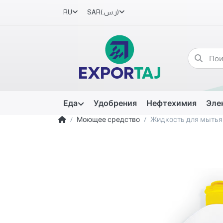
RU
SAR
(ر.س.‏)
Еда
Удобрения
Нефтехимия
Эле
Моющее средство
Жидкость для мытья