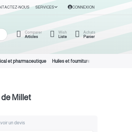
NTACTEZ-NOUS
SERVICES
CONNEXION
Comparer
Wish
Achats
Articles
Liste
Panier
cal et pharmaceutique
Huiles et fournitures automobiles
Dét
de Millet
voir un devis