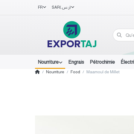
FR
SAR
(ر.س.‏)
Nourriture
Engrais
Pétrochimie
Électr
Nourriture
Food
Maamoul de Millet