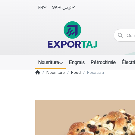
FR
SAR
(ر.س.‏)
Nourriture
Engrais
Pétrochimie
Électr
Nourriture
Food
Focaccia