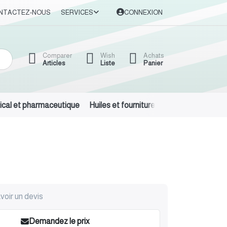
NTACTEZ-NOUS
SERVICES
CONNEXION
Comparer
Wish
Achats
Articles
Liste
Panier
cal et pharmaceutique
Huiles et fournitures automobiles
Dét
voir un devis
Demandez le prix